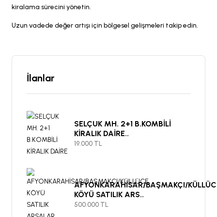
kiralama sürecini yönetin.
Uzun vadede değer artışı için bölgesel gelişmeleri takip edin.
İlanlar
SELÇUK MH. 2+1 B.KOMBİLİ
KİRALIK DAİRE..
19.000 TL
AFYONKARAHİSAR/BAŞMAKÇI/KÜLLÜC
KÖYÜ SATILIK ARS..
500.000 TL