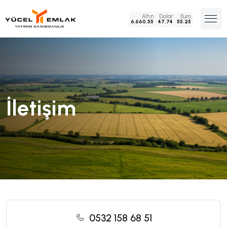
Altın
Dolar
Euro
6.660,55
47,74
55,25
İletişim
0532 158 68 51