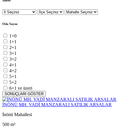
Adres
Oda Sayısı
1+0
1+1
2+1
3+1
3+2
4+1
4+2
5+1
5+2
6+1 ve üzeri
SONUÇLARI GÖSTER
İNÖNÜ MH. VADİ MANZARALI SATILIK ARSALAR
İnönü Mahallesi
500 m²