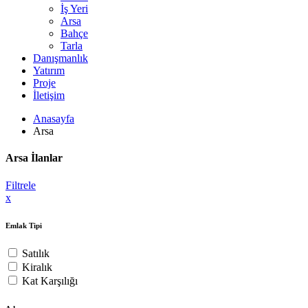
İş Yeri
Arsa
Bahçe
Tarla
Danışmanlık
Yatırım
Proje
İletişim
Anasayfa
Arsa
Arsa İlanlar
Filtrele
x
Emlak Tipi
Satılık
Kiralık
Kat Karşılığı