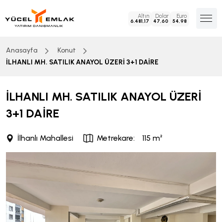
Altın
Dolar
Euro
6.481,17
47,60
54,98
Anasayfa
Konut
İLHANLI MH. SATILIK ANAYOL ÜZERİ 3+1 DAİRE
İLHANLI MH. SATILIK ANAYOL ÜZERİ
3+1 DAİRE
İlhanlı Mahallesi
Metrekare:
115 m²