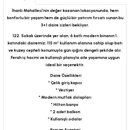
İhanlı Mahallesi’nin değer kazanan lokasyonunda, hem
konforlu bir yaşam hem de güçlü bir yatırım fırsatı sunan bu
3+1 daire sizleri bekliyor.
122. Sokak üzerinde yer alan, 6 katlı modern binanın 1.
katındaki dairemiz; 115 m² kullanım alanına sahip olup batı
ve kuzey cepheli konumuyla gün ışığını dengeli şekilde alır.
Ferah iç hacmi ve kullanışlı planıyla aile yaşamına uygun
ideal bir seçenektir.
Daire Özellikleri
* Çelik giriş kapısı
* Vestiyer
* Modern mutfak dolapları
* Hilton banyo
* 2 adet balkon
* Kullanışlı odalar
Konum Avantajı