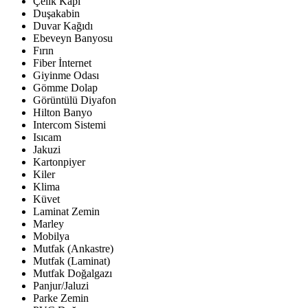
Çelik Kapı
Duşakabin
Duvar Kağıdı
Ebeveyn Banyosu
Fırın
Fiber İnternet
Giyinme Odası
Gömme Dolap
Görüntülü Diyafon
Hilton Banyo
Intercom Sistemi
Isıcam
Jakuzi
Kartonpiyer
Kiler
Klima
Küvet
Laminat Zemin
Marley
Mobilya
Mutfak (Ankastre)
Mutfak (Laminat)
Mutfak Doğalgazı
Panjur/Jaluzi
Parke Zemin