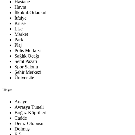
Hastane
Havra
İlkokul-Ortaokul
İtfaiye
Kilise
Lise
Market
Park
Plaj
Polis Merkezi
Sağlık Ocağı
Semt Pazarı
Spor Salonu
Şehir Merkezi
Üniversite
Ulaşım
Anayol
Avrasya Tüneli
Boğaz Köprüleri
Cadde
Deniz Otobüsü
Dolmuş
E-5