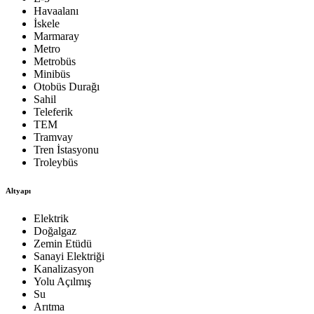
Havaalanı
İskele
Marmaray
Metro
Metrobüs
Minibüs
Otobüs Durağı
Sahil
Teleferik
TEM
Tramvay
Tren İstasyonu
Troleybüs
Altyapı
Elektrik
Doğalgaz
Zemin Etüdü
Sanayi Elektriği
Kanalizasyon
Yolu Açılmış
Su
Arıtma