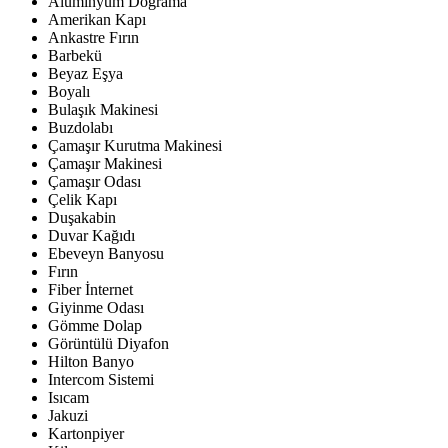
Alüminyum Doğrama
Amerikan Kapı
Ankastre Fırın
Barbekü
Beyaz Eşya
Boyalı
Bulaşık Makinesi
Buzdolabı
Çamaşır Kurutma Makinesi
Çamaşır Makinesi
Çamaşır Odası
Çelik Kapı
Duşakabin
Duvar Kağıdı
Ebeveyn Banyosu
Fırın
Fiber İnternet
Giyinme Odası
Gömme Dolap
Görüntülü Diyafon
Hilton Banyo
Intercom Sistemi
Isıcam
Jakuzi
Kartonpiyer