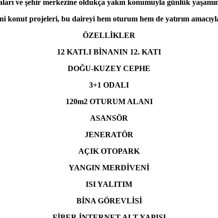
ları ve şehir merkezine oldukça yakın konumuyla günlük yaşamınız
eni konut projeleri, bu daireyi hem oturum hem de yatırım amacıyla 
ÖZELLİKLER
12 KATLI BİNANIN 12. KATI
DOĞU-KUZEY CEPHE
3+1 ODALI
120m2 OTURUM ALANI
ASANSÖR
JENERATÖR
AÇIK OTOPARK
YANGIN MERDİVENİ
ISI YALITIM
BİNA GÖREVLİSİ
FİBER İNTERNET ALT YAPISI