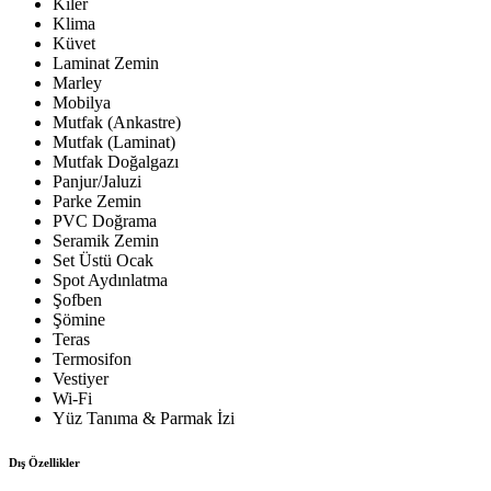
Kiler
Klima
Küvet
Laminat Zemin
Marley
Mobilya
Mutfak (Ankastre)
Mutfak (Laminat)
Mutfak Doğalgazı
Panjur/Jaluzi
Parke Zemin
PVC Doğrama
Seramik Zemin
Set Üstü Ocak
Spot Aydınlatma
Şofben
Şömine
Teras
Termosifon
Vestiyer
Wi-Fi
Yüz Tanıma & Parmak İzi
Dış Özellikler