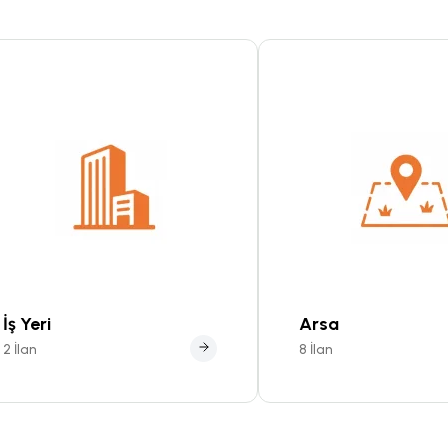
İş Yeri
Arsa
2 İlan
8 İlan