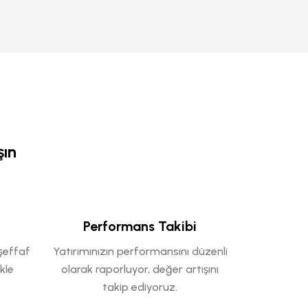
şın
Performans Takibi
 şeffaf
Yatırımınızın performansını düzenli
ikle
olarak raporluyor, değer artışını
takip ediyoruz.