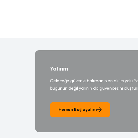
Yatırım
Geleceğe güvenle bakmanın en akılcı yolu Y
bugünün değil yarının da güvencesini oluştur
Hemen Başlayalım