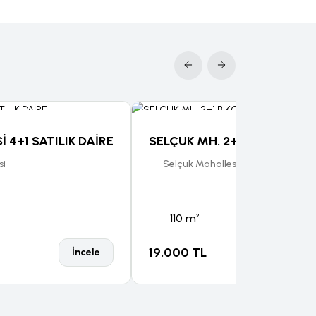
İ 4+1 SATILIK DAİRE
SELÇUK MH. 2+1 B.KOMBİLİ K
si
Selçuk Mahallesİ
110 m²
19.000 TL
İncele